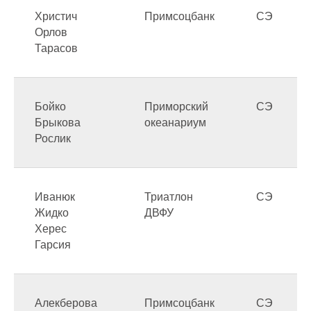
Христич
Примсоцбанк
СЭ
Орлов
Тарасов
Бойко
Приморский
СЭ
Брыкова
океанариум
Рослик
Иванюк
Триатлон
СЭ
Жидко
ДВФУ
Херес
Гарсия
Алекберова
Примсоцбанк
СЭ