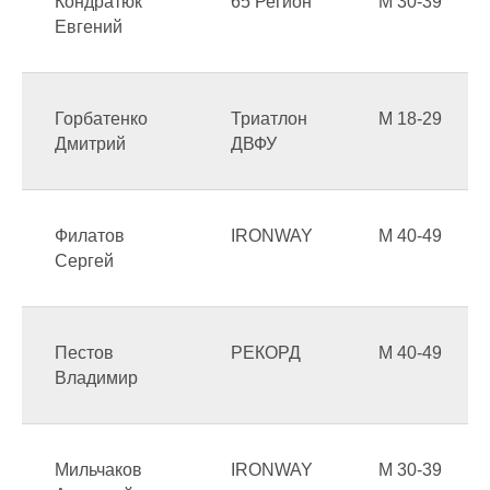
Кондратюк
65 Регион
М 30-39
Евгений
Горбатенко
Триатлон
М 18-29
Дмитрий
ДВФУ
Филатов
IRONWAY
М 40-49
Сергей
Пестов
РЕКОРД
М 40-49
Владимир
Мильчаков
IRONWAY
М 30-39