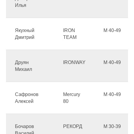
Илья
Якухный
IRON
М 40-49
Дмитрий
TEAM
Друян
IRONWAY
М 40-49
Михаил
Сафронов
Mercury
М 40-49
Алексей
80
Бочаров
РЕКОРД
М 30-39
Василий