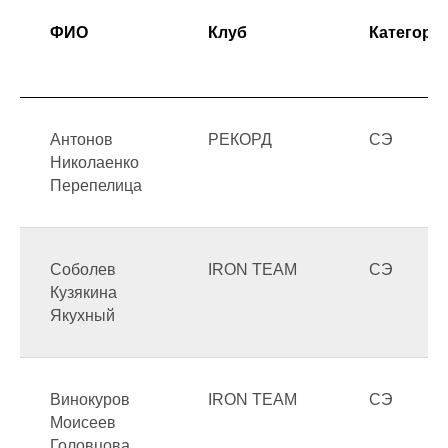
ФИО
Клуб
Категори
Антонов
РЕКОРД
СЭ
Николаенко
Перепелица
Соболев
IRON TEAM
СЭ
Кузякина
Якухный
Винокуров
IRON TEAM
СЭ
Моисеев
Головцова