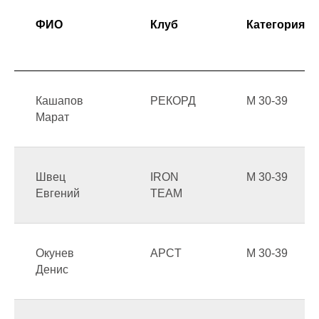
ФИО
Клуб
Категория
Кашапов
РЕКОРД
М 30-39
Марат
Швец
IRON
М 30-39
Евгений
TEAM
Окунев
APCT
М 30-39
Денис