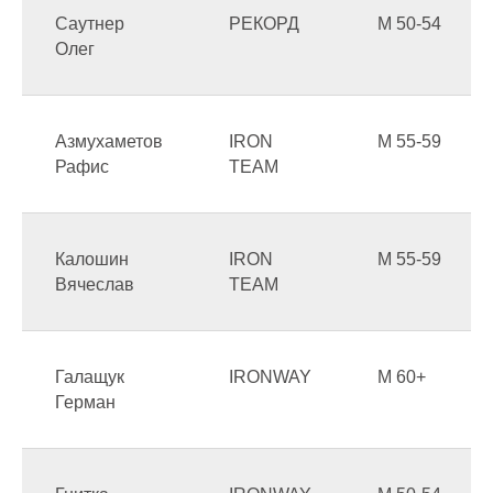
Саутнер
РЕКОРД
М 50-54
Олег
Азмухаметов
IRON
М 55-59
Рафис
TEAM
Калошин
IRON
М 55-59
Вячеслав
TEAM
Галащук
IRONWAY
М 60+
Герман