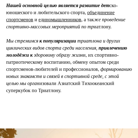
Нашей основной целью является развитие дет
ско-
юношеского и любительского спорта,
объединение
спортсменов
и
единомышленников
, а так
же проведение
спортивно-массовых мероприятий по тр
иатлону.
Мы стремимся
к популяризации
триатлона и других
циклических видов спорта среди населения,
привлечению
молодёжи к
здоровому образу жизн
и, их спортивно-
патриотическому воспитанию, обмену опытом среди
спортсменов-любителей и профессионалов,
формированию
новых знакомств и связей в спортивной среде, с этой
целью мы орга
низовали Азиатский Тихоокеанский
суперкубок по Триатлону.