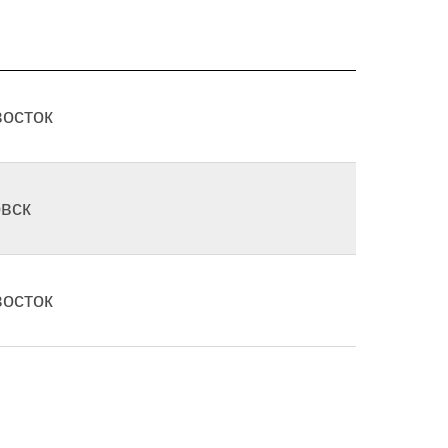
осток
вск
осток