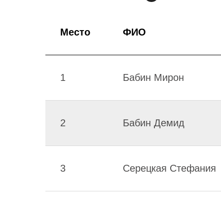
Место
ФИО
1
Бабин Мирон
2
Бабин Демид
3
Серецкая Стефания