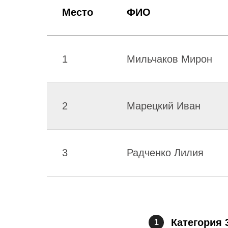
Место
ФИО
1
Мильчаков Мирон
2
Марецкий Иван
3
Радченко Лилия
Категория 
1