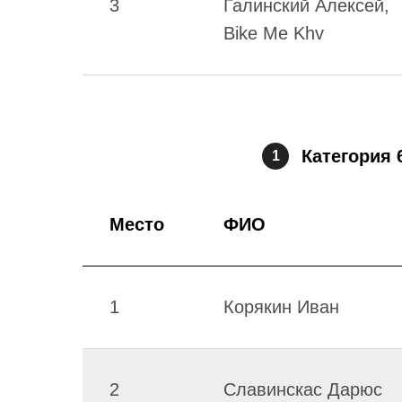
3
Галинский Алексей,
Bike Me Khv
Категория 
1
Место
ФИО
1
Корякин Иван
2
Славинскас Дарюс