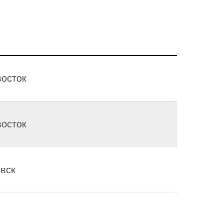
осток
осток
вск